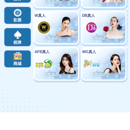
About us
3A娛樂城
1.3A娛樂城經營亞太區線上娛樂城領域多年，擁有堅強的
自主研發團隊、客戶服務團隊，提供全面可靠信任的網路
遊戲平台
2.所開發出來的遊戲軟體都是經由著名的全美權威系統技
術測試 (TST) 嚴格考核認可，確保系統隨機產生的資料百
分百精確無誤。並通過國際博弈實驗室(GLI)系統平台測
試，確保遊戲的公信力。
3.我們移轉線下賭場的真人百家、棋牌及老虎機等之外，