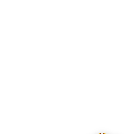
立即聯繫
透過以下方式迅速的聯絡我們
撥打服務專線
加入LINE好友
留下您的聯絡資訊
關注我們
2026© Copyright All Rights Reserved